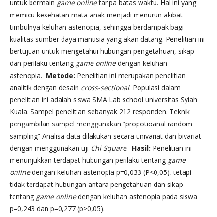
untuk bermain
game online
tanpa batas waktu. Hal ini yang
memicu kesehatan mata anak menjadi menurun akibat
timbulnya keluhan astenopia, sehingga berdampak bagi
kualitas sumber daya manusia yang akan datang. Penelitian ini
bertujuan untuk mengetahui hubungan pengetahuan, sikap
dan perilaku tentang
game online
dengan keluhan
astenopia.
Metode:
Penelitian ini merupakan penelitian
analitik dengan desain
cross-sectional
. Populasi dalam
penelitian ini adalah siswa SMA Lab school universitas Syiah
Kuala. Sampel penelitian sebanyak 212 responden. Teknik
pengambilan sampel menggunakan “propotioanal random
sampling” Analisa data dilakukan secara univariat dan bivariat
dengan menggunakan uji
Chi Square
.
Hasil:
Penelitian ini
menunjukkan terdapat hubungan perilaku tentang
game
online
dengan keluhan astenopia p=0,033 (P<0,05), tetapi
tidak terdapat hubungan antara pengetahuan dan sikap
tentang
game online
dengan keluhan astenopia pada siswa
p=0,243 dan p=0,277 (p>0,05).