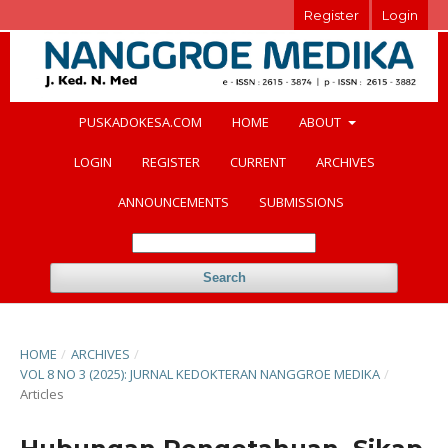
Register
Login
PUSKADOKESA.COM
HOME
ABOUT
LOGIN
REGISTER
CURRENT
ARCHIVES
ANNOUNCEMENTS
SUBMISSIONS
Search
HOME
/
ARCHIVES
/
VOL 8 NO 3 (2025): JURNAL KEDOKTERAN NANGGROE MEDIKA
/
Articles